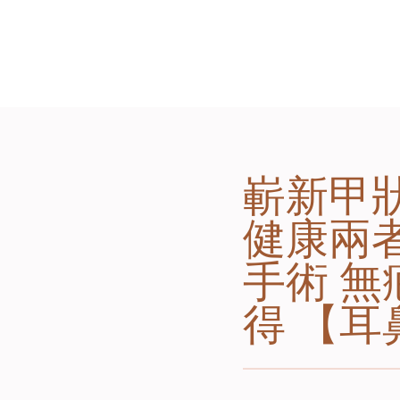
嶄新甲狀
健康兩者
手術 無
得 【耳