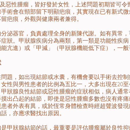
惡性腫瘤，皆好發於女性，上述問題初期皆可令
腺手術會在頸部留下明顯疤痕，其實現在已有新式微
不留疤痕，外觀與健康兩者兼得。
泌器官，負責處理全身的新陳代謝。如有異常，
等症狀。甲狀腺疾病分為兩類，第一類是功能性疾病
機能亢進）或「甲減」（甲狀腺機能低下症），一般
狀
題，如出現結節或水囊，有機會要以手術去控制
女性與男性患者的比例為五比一，大多出現在20至
，甲狀腺良性結節或惡性腫瘤的症狀相似，病人通常
手摸出凸起的結節，即使是惡性腫瘤多數也沒有疼痛
現患者外表有異，或於恆常身體檢查時經超聲波發現
的話，亦應求醫找出原因。
甲狀腺結節的話，最重要是評估腫瘤屬於良性抑