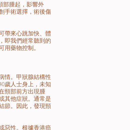
頸部腫起，影響外
創手術選擇，術後傷
可帶來心跳加快、體
，即我們經常聽到的
可用藥物控制。
病情。甲狀腺結構性
40歲人士身上，未知
在頸部前方出現腫
或其他症狀。通常是
結節。因此，發現頸
或惡性。根據香港癌