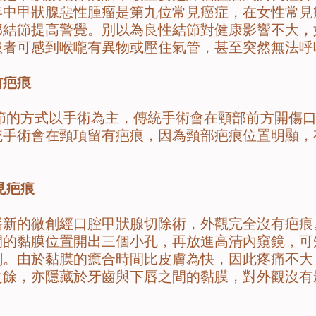
9年中甲狀腺惡性腫瘤是第九位常見癌症，在女性常
部結節提高警覺。別以為良性結節對健康影響不大，
患者可感到喉嚨有異物或壓住氣管，甚至突然無法呼
前疤痕
方式以手術為主，傳統手術會在頸部前方開傷口
統手術會在頸項留有疤痕，因為頸部疤痕位置明顯，
見疤痕
的微創經口腔甲狀腺切除術，外觀完全沒有疤痕
間的黏膜位置開出三個小孔，再放進高清內窺鏡，可
割。由於黏膜的癒合時間比皮膚為快，因此疼痛不大
之餘，亦隱藏於牙齒與下唇之間的黏膜，對外觀沒有