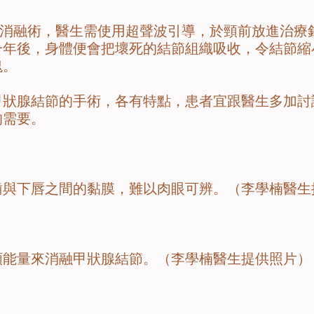
融術，醫生需使用超聲波引導，於頸前放進治療
一年後，身體便會把壞死的結節組織吸收，令結節縮
塊。
腺結節的手術，各有特點，患者宜跟醫生多加討
的需要。
齒與下唇之間的黏膜，難以肉眼可辨。（李學楠醫生
頻能量來消融甲狀腺結節。（李學楠醫生提供照片）