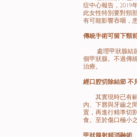
症中心報告，201
此女性特別要對頸
有可能影響吞咽，
傳統手術可留下頸
處理甲狀腺結節的
個甲狀腺。不過傳
治療。
經口腔切除結節 不
其實現時已有嶄新
內、下唇與牙齒之
置，再進行精準切
食。至於傷口極小
甲狀腺射頻消融術