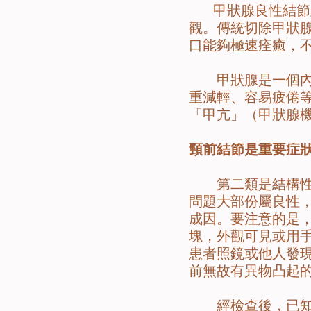
甲狀腺良性結節及
觀。傳統切除甲狀
口能夠極速痊癒，
甲狀腺是一個內分
重減輕、容易疲倦
「甲亢」（甲狀腺
頸前結節是重要症
第二類是結構性問
問題大部份屬良性，
成因。要注意的是
塊，外觀可見或用
患者照鏡或他人發
前無故有異物凸起
經檢查後，已知是