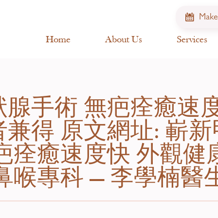
Make
Home
About Us
Services
腺手術 無疤痊癒速度
兼得 原文網址: 嶄
疤痊癒速度快 外觀健
鼻喉專科 — 李學楠醫