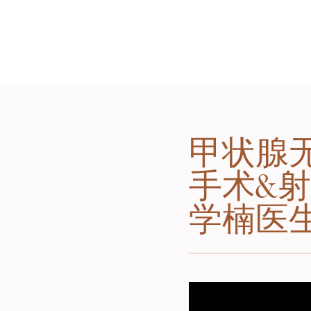
甲状腺
手术&射
学楠医