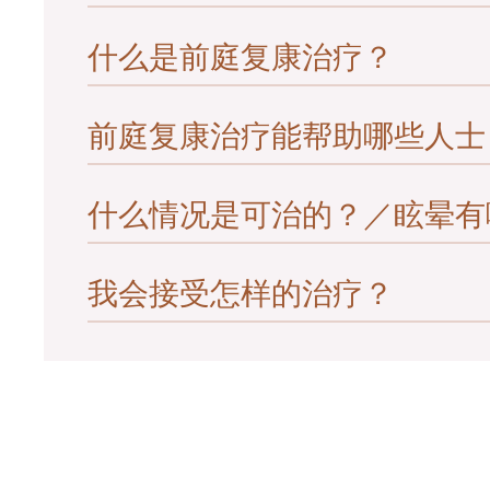
什么是前庭复康治疗？
前庭系统由内耳及脑部组成，负责保持平
会看到四周景物旋转。而头晕较难定义：
发生，有时候会分别出现。有些人会同时
前庭复康治疗能帮助哪些人士
前庭復康治療即利用物理治療的運動方式
疗。
復康治療以治療頭暈的最重要步驟，是由
由前庭系統引起。
什么情况是可治的？／眩晕有
前庭复康治疗评估与首轮治疗测试均帮助
减轻症状，寻求病因的资讯仍能为医生尝
道。您或许听说过毛病会“自动消失”，
我会接受怎样的治疗？
什么情况是可治的？／眩晕有哪些类型？
的时间，忍受经常头晕或担心下一次眩晕何
以下为数种较普遍的诊断及治疗方法：
出前庭复康治疗对治疗头晕及昡晕非常有
视乎不同的头晕成因, 您将接受不同的治
BBPV
（良性阵发性姿势性眩晕症）：BB
管，每只耳朵内各有三条半规管）时，就
就如前文提及，BPPV通常是最容易治疗的
长达数秒至数分钟的剧烈昡晕，尤其当病
一连串的体位，包括躺下和翻身, 这能帮
括使病人的头部及身体进行一套特定的动
动头部及身体，或用一种特别的方法，让
八十的患者在首次治疗后病情得到改善，