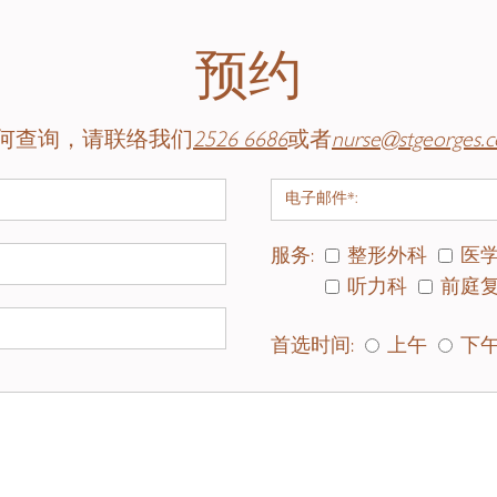
告诉我，我患有“周围神经病变”
导致脑部受损会所引起的头晕或晕昡称为中央前庭
预约
后的“新常态”，并
不理会
现时被辨认为头晕的信号
昏眼花
疗受脑震荡的人士，亦称为轻度脑外伤，是一项相
何查询，请联络我们
2526 6686
或者
nurse@stgeorges.
或精神集中困难。不幸的是，唯一的治疗方法是听
治疗。虽然现时医学界对此认识不及前庭功能低下
后出现的问题，仍有正面可取的成果。
服务:
整形外科
医学
我们不清楚为何您经常头晕”。有些人士在所有现代
听力科
前庭复
过去轻微的
BBPV
或
迷路炎
影响而“重新设定”，当耳
，对他们的前庭系统过敏。有时候，当病人受头晕
首选时间:
上午
下
能舒缓未能找出头晕成因人士的症状。
进食、打扮、上下床及／或上下椅子
此类头晕是否存在具争议性，但许多医生与治疗师
关，便会同时向患者提供应前庭复康运动及骨科治
有困难