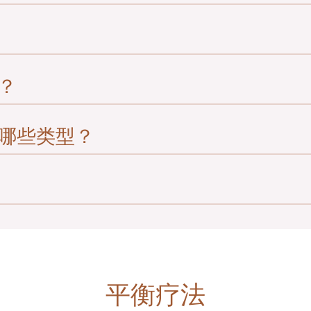
衡。当以上身体部分受破坏或发炎，就会产生眩晕
有些人会感到旋转或摇晃，而有些人则感觉到头昏眼
出现平衡问题、头晕及眩晕，在这种情况下，治疗
？
與輔助身體運動治療頭暈和眩暈。眩暈和頭暈有不
治療師進行一個詳盡的前庭功能評估，以辨別出前
哪些类型？
任何出现头晕或眩晕的人士，能完全消除或显著减
试使用其他未曾用过的医学治疗方法。不幸的是，
有时候的确会，但是当前庭复康治疗或可迅速解决问
时出现。您或许听过“没有任何解决方法”，而你需
效。
疗。治疗常为每星期或每两星期一次，每次三十至六
PV是眩晕最常见的成因。当内耳一部份的小晶体（
会引起BBPV。它的成因不明，但当头部受撞击或年
晕昡。治疗师会透过耳石复位手法（CRM），或称Ep
人向上或下看，或上床和下床。不断但较轻微的头
助移走半规管内的小晶体。在一些较少见及较难治疗的
作，为求将小晶体从不当的地方移走。值得庆幸的
平衡疗法
病人在一晚时间内翻身和睡觉。研究显示百分之八
百分之九十的患者在两次治疗后都能得到改善。