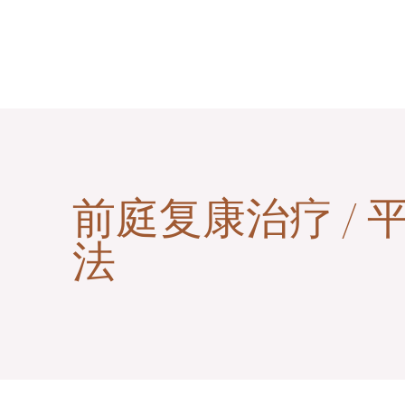
前庭复康治疗 / 
法