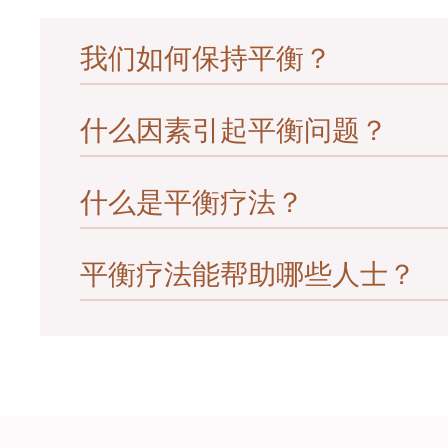
状。在较罕见的情况并没有出现剧烈晕昡
前庭功能低下：
当患者其中一侧内耳或两
我们如何保持平衡？
对于BPPV以外的晕昡及头晕，则会采
言，即使病人保持完全不动，内耳内的前
治疗有效，这些练习将短暂及轻微地增加
号比另一边弱，脑部便不懂得如何处理信
系统刺激信号，患者将逐渐减少头晕的感
生作测试，以确定这并非由其他更严重的
什么因素引起平衡问题？
为了保持我们的平衡, 我们必须能够准
且会整天感到不适。前庭复康治疗专家的
觉会告诉我们哪个方向是上方，以及我们
后，当脑部习惯最初引起头晕的原因后，
迷路炎／前庭神经元炎：
迷路炎及前庭神
度；而视觉则会告诉我们哪一方是上方。
何，及调整运动计划以确保脑部得到适量
普遍医生会将出现这些状况的患者送往医
什么是平衡疗法？
如果以上两个系统其中之一出现毛病，都
钟。
功能低下。期后，患者或会出现持续头晕
围神经病变）、中风会破坏脑部、或严重
我们亦须能迅速移动身体，而当感官告诉
仍能医治感染造成的
前庭功能低下
。
件反射会愈来愈迟钝、视觉及内耳功能减
脊髓、神经处理感觉及条件反射会因四周
如治疗师认为患者出现平衡及头晕问题，
平衡疗法能帮助哪些人士？
平衡疗法是一种特定的物理治疗，用于测
则不是正常的衰老现象,因此，应与医生
听神经瘤
：听神经瘤是一种在由耳朵延展
计运动。如你曾参加马拉松赛跑训练，练
手术的副作用会减弱内耳传递信号到脑部
的目标；同一原理，在提升平衡力方面，
经，但仍能医治肿瘤引起的
前庭功能低下
任何人士如害怕跌倒、或经常跌倒的长者
条件：
由于失去平衡的运动是最能测试及训练平
美尼尔氏症候群：
美尼尔氏症候群会引起
者提供身体及脑部活动自由以接受测试及
我觉得我的双腿不及从前强壮有力
时，会感受到持久的头晕或短暂突发性的
患者身体及脑部的合适训练、经常注意其
激过敏。前庭复康治疗都能帮助治疗这两