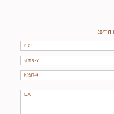
我的双脚不常有感觉及／或我的医生
中央前庭功能障碍：
中风或多发性硬化症
我在过去六个月曾经跌倒
找出适当的运动以刺激脑部学习及调整受损
有时候坐着起身时会感到头晕或头
脑震荡后综合症：
利用前庭复康治疗以治
如有任
我有走路困难
期的不良感觉，如头晕、噁心、视觉问题
多于数星期，患者或应尝试接受前庭复康
我认为我的平衡出现了问题
适应由病症引起的刺激信号于治疗脑震荡
走路时我需要佩带双光或三光眼镜
慢性主观头晕：
这是一个统称，意思是“
每天我服用四种或以上的药物
中一个理论是指当脑部的前庭部分可能受
常。另一理论是指，部分人士因某些原因
我超过六十五岁
剧。不论是任何成因，前庭复康治疗通常
我需要别人帮助我穿衣服、洗澡、
颈因性（与颈部肌肉有关的）头晕：
虽然
使用坐厕后起身困难
治疗师认为患者头晕的成因与颈部肌肉有
我要经常上洗手间而且进出洗手间