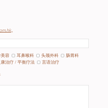
功能障碍。与前庭功能低下相似，治疗师会
。
对较新的发展。脑震荡通常会引起长达数星
com.hk
。
从医生的指示及休息。但如果这些症状持续
，研究显示，利用前庭复康治疗使脑部慢慢
美容
耳鼻喉科
头颈外科
肠胃科
医学测试中均表示正常，但仍感到头晕。其
康治疗 / 平衡疗法
言语治疗
朵回复正常时，脑部开始认为接收的信息异
困扰过久，焦虑和忧心头晕问题会令问题加
午
认为颈部肌肉问题是头晕成因的一种。如果
疗。