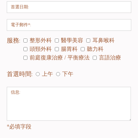
腮腺腫瘤切除（腮腺切除術）
者壹個更正常、對稱的外觀，通常用來
幫助修正凸出頭部或過大的耳朵。患者
多數的腮腺腫瘤皆為良性，最常見的良
多為4-14歲的兒童，可在兒童病房進行
性腮腺腫瘤為腮腺多形性腺瘤。腮腺切
治療，耳廓成形術在壹般人群中也十分
除是最常見的治療方式。
受歡迎。
服務:
整形外科
醫學美容
耳鼻喉科
雙眼皮手術（眼袋）
頭頸外科
腸胃科
聽力科
甲狀腺切除術
前庭復康治療 / 平衡療法
言語治療
每年有將近十萬名患者選擇進行眼袋手
無疤微創甲狀腺手術
術改善他們的外觀。下垂的眼袋讓您比
首選時間:
上午
下午
實際年齡看起來更顯老態並可能影響視
-經口腔甲狀腺手術: 經過下唇黏膜開三
力。眼袋手術可有效解決這些問題，且
個細小傷口,進行甲狀腺手術,達至完全無
同時改善讓您備顯疲態的眼部下周浮
疤效
腫。本手術無法改善黑眼圈、眼部形狀
-甲狀腺射頻消融術: 利用射頻針治療良
和皺紋。
性甲狀腺結節
去疤
*必填字段