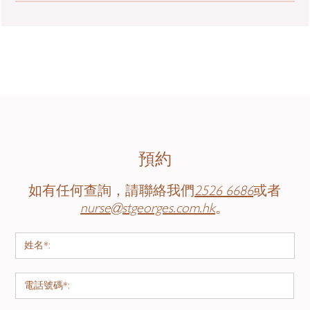
每年，有成千上萬的民眾為了改善鼻型
頸部腫瘤針吸細胞活檢
來向醫師咨詢面部整形。有些患者不喜
歡自己天生的鼻型；還有的因為年齡增
若頸部瘤體存在數周而無縮小的跡象，
長使鼻型發生改變；更有些患者因為意
進行針吸細胞活檢可有效幫助分析、診
外事故造成歪鼻；或有患者為改善呼吸
斷。
通氣而來。但有壹點非常明確的：沒有
什麽比鼻型更會對壹個人的外觀造成重
頸部腫塊切除
大影響。普遍不討好的鼻型包括較歪、
預約
寬、扁、短、塌的鼻型。正因為鼻型對
特定的病例可能因確診或治療需要，進
個人特征的輪廓至關重要，壹點點輕微
行頸部腫瘤切除術。
如有任何查詢，請聯絡我們
2526 6686
或者
的改變可以輕易讓妳變得更美麗。經由
nurse@stgeorges.com.hk
。
隆鼻手術，我們可為您量身打造壹個滿
下頜腺切除
意的鼻型。
下頜腺切除的常見適應症為腫瘤或結石
耳廓成形術
切除。
耳廓成形術可改善患者的耳型，還給患